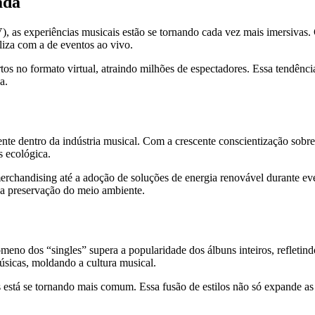
ada
 as experiências musicais estão se tornando cada vez mais imersivas. Co
liza com a de eventos ao vivo.
ertos no formato virtual, atraindo milhões de espectadores. Essa tendên
a.
nte dentro da indústria musical. Com a crescente conscientização sobre
s ecológica.
 merchandising até a adoção de soluções de energia renovável durante e
a a preservação do meio ambiente.
dos “singles” supera a popularidade dos álbuns inteiros, refletindo 
úsicas, moldando a cultura musical.
ras está se tornando mais comum. Essa fusão de estilos não só expande 