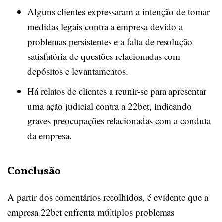
Alguns clientes expressaram a intenção de tomar
medidas legais contra a empresa devido a
problemas persistentes e a falta de resolução
satisfatória de questões relacionadas com
depósitos e levantamentos.
Há relatos de clientes a reunir-se para apresentar
uma ação judicial contra a 22bet, indicando
graves preocupações relacionadas com a conduta
da empresa.
Conclusão
A partir dos comentários recolhidos, é evidente que a
empresa 22bet enfrenta múltiplos problemas