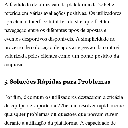
A facilidade de utilização da plataforma da 22bet é
referida em várias avaliações positivas. Os utilizadores
apreciam a interface intuitiva do site, que facilita a
navegação entre os diferentes tipos de apostas e
eventos desportivos disponíveis. A simplicidade no
processo de colocação de apostas e gestão da conta é
valorizada pelos clientes como um ponto positivo da
empresa.
5. Soluções Rápidas para Problemas
Por fim, é comum os utilizadores destacarem a eficácia
da equipa de suporte da 22bet em resolver rapidamente
quaisquer problemas ou questões que possam surgir
durante a utilização da plataforma. A capacidade de