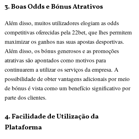
3. Boas Odds e Bónus Atrativos
Além disso, muitos utilizadores elogiam as odds
competitivas oferecidas pela 22bet, que lhes permitem
maximizar os ganhos nas suas apostas desportivas.
Além disso, os bónus generosos e as promoções
atrativas são apontados como motivos para
continuarem a utilizar os serviços da empresa. A
possibilidade de obter vantagens adicionais por meio
de bónus é vista como um benefício significativo por
parte dos clientes.
4. Facilidade de Utilização da
Plataforma