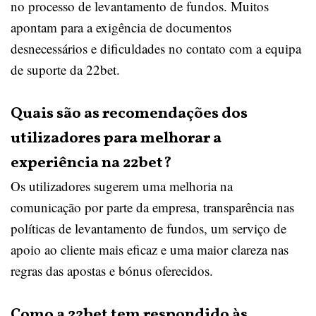
no processo de levantamento de fundos. Muitos
apontam para a exigência de documentos
desnecessários e dificuldades no contato com a equipa
de suporte da 22bet.
Quais são as recomendações dos
utilizadores para melhorar a
experiência na 22bet?
Os utilizadores sugerem uma melhoria na
comunicação por parte da empresa, transparência nas
políticas de levantamento de fundos, um serviço de
apoio ao cliente mais eficaz e uma maior clareza nas
regras das apostas e bónus oferecidos.
Como a 22bet tem respondido às