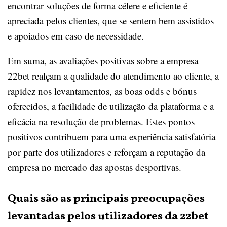
encontrar soluções de forma célere e eficiente é
apreciada pelos clientes, que se sentem bem assistidos
e apoiados em caso de necessidade.
Em suma, as avaliações positivas sobre a empresa
22bet realçam a qualidade do atendimento ao cliente, a
rapidez nos levantamentos, as boas odds e bónus
oferecidos, a facilidade de utilização da plataforma e a
eficácia na resolução de problemas. Estes pontos
positivos contribuem para uma experiência satisfatória
por parte dos utilizadores e reforçam a reputação da
empresa no mercado das apostas desportivas.
Quais são as principais preocupações
levantadas pelos utilizadores da 22bet