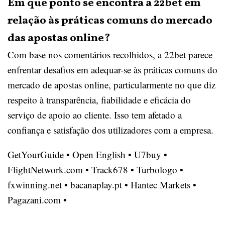
Em que ponto se encontra a 22bet em
relação às práticas comuns do mercado
das apostas online?
Com base nos comentários recolhidos, a 22bet parece
enfrentar desafios em adequar-se às práticas comuns do
mercado de apostas online, particularmente no que diz
respeito à transparência, fiabilidade e eficácia do
serviço de apoio ao cliente. Isso tem afetado a
confiança e satisfação dos utilizadores com a empresa.
GetYourGuide
•
Open English
•
U7buy
•
FlightNetwork.com
•
Track678
•
Turbologo
•
fxwinning.net
•
bacanaplay.pt
•
Hantec Markets
•
Pagazani.com
•