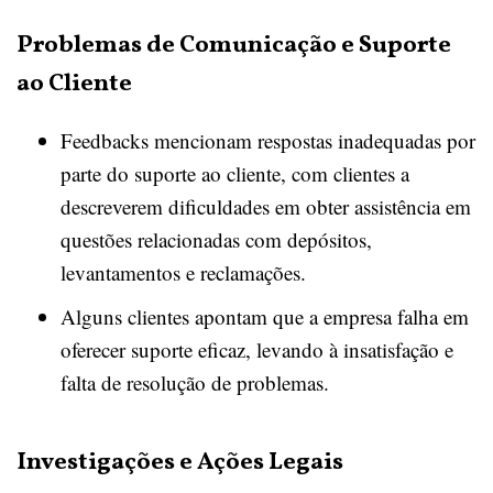
Problemas de Comunicação e Suporte
ao Cliente
Feedbacks mencionam respostas inadequadas por
parte do suporte ao cliente, com clientes a
descreverem dificuldades em obter assistência em
questões relacionadas com depósitos,
levantamentos e reclamações.
Alguns clientes apontam que a empresa falha em
oferecer suporte eficaz, levando à insatisfação e
falta de resolução de problemas.
Investigações e Ações Legais