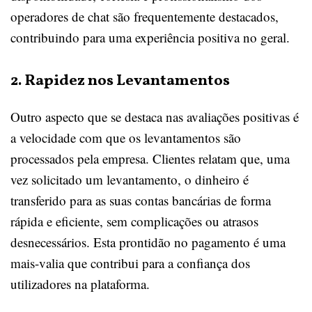
operadores de chat são frequentemente destacados,
contribuindo para uma experiência positiva no geral.
2. Rapidez nos Levantamentos
Outro aspecto que se destaca nas avaliações positivas é
a velocidade com que os levantamentos são
processados pela empresa. Clientes relatam que, uma
vez solicitado um levantamento, o dinheiro é
transferido para as suas contas bancárias de forma
rápida e eficiente, sem complicações ou atrasos
desnecessários. Esta prontidão no pagamento é uma
mais-valia que contribui para a confiança dos
utilizadores na plataforma.