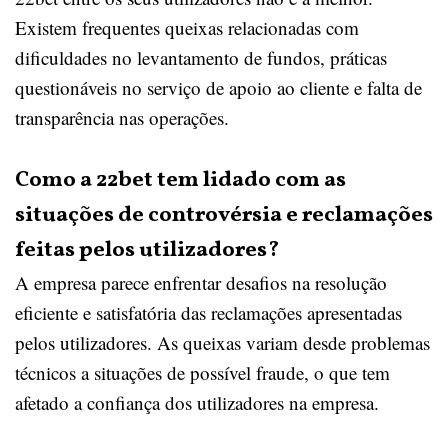
Existem frequentes queixas relacionadas com
dificuldades no levantamento de fundos, práticas
questionáveis no serviço de apoio ao cliente e falta de
transparência nas operações.
Como a 22bet tem lidado com as
situações de controvérsia e reclamações
feitas pelos utilizadores?
A empresa parece enfrentar desafios na resolução
eficiente e satisfatória das reclamações apresentadas
pelos utilizadores. As queixas variam desde problemas
técnicos a situações de possível fraude, o que tem
afetado a confiança dos utilizadores na empresa.