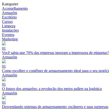
Kategorier
Aconselhamento
Armazém
Escritório
Cursos
Limpeza
Instalações
Eventos
Marketing
01
Você sabia que 70% das empresas ignoram a impressora de etiquetas?
Armazém
01
Como escolher o contêiner de armazenamento ideal para o seu negóc
Armazém
01
O futuro dos armazéns: a revolução dos meios pallets na logística
Armazém
01
Desvendando sistemas de armazenamento: escâneres e suas surpresas