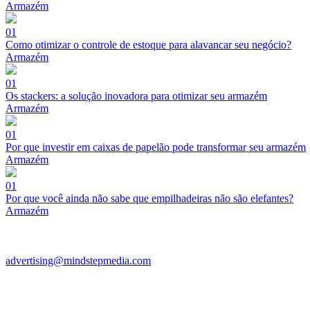
Armazém
01
Como otimizar o controle de estoque para alavancar seu negócio?
Armazém
01
Os stackers: a solução inovadora para otimizar seu armazém
Armazém
01
Por que investir em caixas de papelão pode transformar seu armazém
Armazém
01
Por que você ainda não sabe que empilhadeiras não são elefantes?
Armazém
advertising@mindstepmedia.com