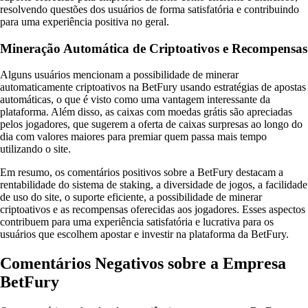
resolvendo questões dos usuários de forma satisfatória e contribuindo
para uma experiência positiva no geral.
Mineração Automática de Criptoativos e Recompensas
Alguns usuários mencionam a possibilidade de minerar
automaticamente criptoativos na BetFury usando estratégias de apostas
automáticas, o que é visto como uma vantagem interessante da
plataforma. Além disso, as caixas com moedas grátis são apreciadas
pelos jogadores, que sugerem a oferta de caixas surpresas ao longo do
dia com valores maiores para premiar quem passa mais tempo
utilizando o site.
Em resumo, os comentários positivos sobre a BetFury destacam a
rentabilidade do sistema de staking, a diversidade de jogos, a facilidade
de uso do site, o suporte eficiente, a possibilidade de minerar
criptoativos e as recompensas oferecidas aos jogadores. Esses aspectos
contribuem para uma experiência satisfatória e lucrativa para os
usuários que escolhem apostar e investir na plataforma da BetFury.
Comentários Negativos sobre a Empresa
BetFury