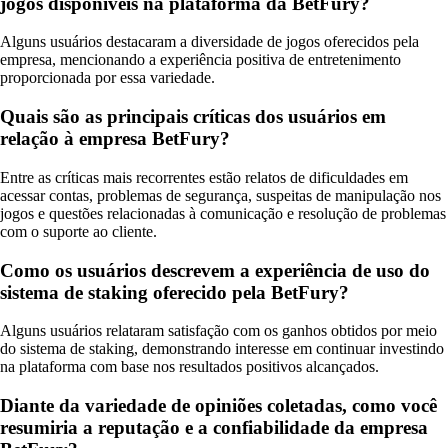
jogos disponíveis na plataforma da BetFury?
Alguns usuários destacaram a diversidade de jogos oferecidos pela
empresa, mencionando a experiência positiva de entretenimento
proporcionada por essa variedade.
Quais são as principais críticas dos usuários em
relação à empresa BetFury?
Entre as críticas mais recorrentes estão relatos de dificuldades em
acessar contas, problemas de segurança, suspeitas de manipulação nos
jogos e questões relacionadas à comunicação e resolução de problemas
com o suporte ao cliente.
Como os usuários descrevem a experiência de uso do
sistema de staking oferecido pela BetFury?
Alguns usuários relataram satisfação com os ganhos obtidos por meio
do sistema de staking, demonstrando interesse em continuar investindo
na plataforma com base nos resultados positivos alcançados.
Diante da variedade de opiniões coletadas, como você
resumiria a reputação e a confiabilidade da empresa