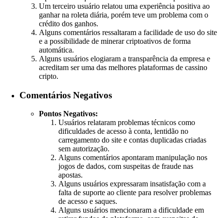
Um terceiro usuário relatou uma experiência positiva ao
ganhar na roleta diária, porém teve um problema com o
crédito dos ganhos.
Alguns comentários ressaltaram a facilidade de uso do site
e a possibilidade de minerar criptoativos de forma
automática.
Alguns usuários elogiaram a transparência da empresa e
acreditam ser uma das melhores plataformas de cassino
cripto.
Comentários Negativos
Pontos Negativos:
Usuários relataram problemas técnicos como
dificuldades de acesso à conta, lentidão no
carregamento do site e contas duplicadas criadas
sem autorização.
Alguns comentários apontaram manipulação nos
jogos de dados, com suspeitas de fraude nas
apostas.
Alguns usuários expressaram insatisfação com a
falta de suporte ao cliente para resolver problemas
de acesso e saques.
Alguns usuários mencionaram a dificuldade em