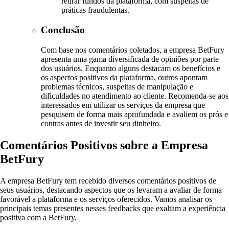
retirar fundos da plataforma, com suspeitas de
práticas fraudulentas.
Conclusão
Com base nos comentários coletados, a empresa BetFury
apresenta uma gama diversificada de opiniões por parte
dos usuários. Enquanto alguns destacam os benefícios e
os aspectos positivos da plataforma, outros apontam
problemas técnicos, suspeitas de manipulação e
dificuldades no atendimento ao cliente. Recomenda-se aos
interessados em utilizar os serviços da empresa que
pesquisem de forma mais aprofundada e avaliem os prós e
contras antes de investir seu dinheiro.
Comentários Positivos sobre a Empresa
BetFury
A empresa BetFury tem recebido diversos comentários positivos de
seus usuários, destacando aspectos que os levaram a avaliar de forma
favorável a plataforma e os serviços oferecidos. Vamos analisar os
principais temas presentes nesses feedbacks que exaltam a experiência
positiva com a BetFury.