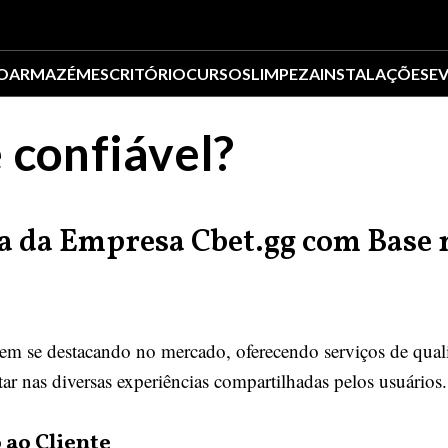
O
ARMAZÉM
ESCRITÓRIO
CURSOS
LIMPEZA
INSTALAÇÕES
E
 confiável?
a da Empresa Cbet.gg com Base 
m se destacando no mercado, oferecendo serviços de quali
ar nas diversas experiências compartilhadas pelos usuários.
ao Cliente