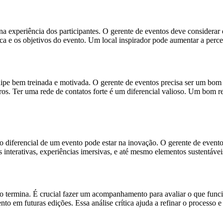
na experiência dos participantes. O gerente de eventos deve considerar 
ica e os objetivos do evento. Um local inspirador pode aumentar a perc
pe bem treinada e motivada. O gerente de eventos precisa ser um bom 
utros. Ter uma rede de contatos forte é um diferencial valioso. Um bom 
 diferencial de um evento pode estar na inovação. O gerente de eventos
as interativas, experiências imersivas, e até mesmo elementos sustentáv
não termina. É crucial fazer um acompanhamento para avaliar o que fun
to em futuras edições. Essa análise crítica ajuda a refinar o processo 