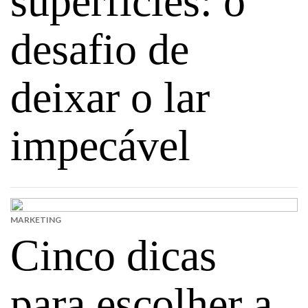
superfícies: o
desafio de
deixar o lar
impecável
MARKETING
Cinco dicas
para escolher a