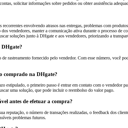
s contas, solicitar informações sobre pedidos ou obter assistência ade
ecorrentes envolvendo atrasos nas entregas, problemas com produtos de
o dos vendedores, manter a comunicação ativa durante o processo de co
ar soluções junto à DHgate e aos vendedores, priorizando a transparênc
a DHgate?
 de rastreamento fornecido pelo vendedor. Com esse número, você pode
uto comprado na DHgate?
estipulado, o primeiro passo é entrar em contato com o vendedor para 
buscar uma solução, que pode incluir o reembolso do valor pago.
vel antes de efetuar a compra?
a reputação, o número de transações realizadas, o feedback dos cliente
síveis problemas futuros.