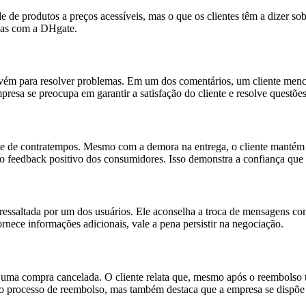
e produtos a preços acessíveis, mas o que os clientes têm a dizer so
cias com a DHgate.
ervém para resolver problemas. Em um dos comentários, um cliente m
presa se preocupa em garantir a satisfação do cliente e resolve questões
e de contratempos. Mesmo com a demora na entrega, o cliente mantém a 
e o feedback positivo dos consumidores. Isso demonstra a confiança que
 ressaltada por um dos usuários. Ele aconselha a troca de mensagens c
rnece informações adicionais, vale a pena persistir na negociação.
ma compra cancelada. O cliente relata que, mesmo após o reembolso ter
o processo de reembolso, mas também destaca que a empresa se dispõe a