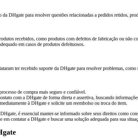
 da DHgate para resolver questões relacionadas a pedidos retidos, pro
dutos recebidos, como produtos com defeitos de fabricação ou não co
adequado em casos de produtos defeituosos.
lataram ter recebido suporte da DHgate para resolver problemas, como 
processo de compra mais seguro e confiável.
contato com a DHgate de forma direta e assertiva, buscando informações
mediatamente à DHgate e solicite um reembolso ou troca do item.
Hgate, é essencial manter-se informado sobre seus direitos como cons
e em contatar a DHgate e buscar uma solução adequada para sua situa
Hgate