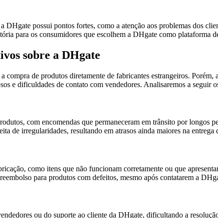
 a DHgate possui pontos fortes, como a atenção aos problemas dos clien
fatória para os consumidores que escolhem a DHgate como plataforma d
vos sobre a DHgate
 compra de produtos diretamente de fabricantes estrangeiros. Porém, 
sos e dificuldades de contato com vendedores. Analisaremos a seguir o
rodutos, com encomendas que permaneceram em trânsito por longos perío
eita de irregularidades, resultando em atrasos ainda maiores na entrega
bricação, como itens que não funcionam corretamente ou que apresenta
u reembolso para produtos com defeitos, mesmo após contatarem a DHga
vendedores ou do suporte ao cliente da DHgate, dificultando a resoluç