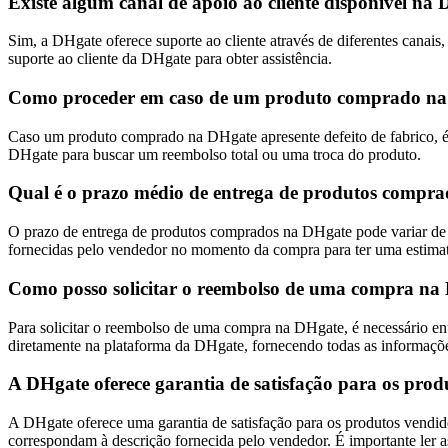
Existe algum canal de apoio ao cliente disponível na
Sim, a DHgate oferece suporte ao cliente através de diferentes canai
suporte ao cliente da DHgate para obter assistência.
Como proceder em caso de um produto comprado na D
Caso um produto comprado na DHgate apresente defeito de fabrico, é i
DHgate para buscar um reembolso total ou uma troca do produto.
Qual é o prazo médio de entrega de produtos compr
O prazo de entrega de produtos comprados na DHgate pode variar de ac
fornecidas pelo vendedor no momento da compra para ter uma estimati
Como posso solicitar o reembolso de uma compra na
Para solicitar o reembolso de uma compra na DHgate, é necessário ent
diretamente na plataforma da DHgate, fornecendo todas as informaçõe
A DHgate oferece garantia de satisfação para os pro
A DHgate oferece uma garantia de satisfação para os produtos vendido
correspondam à descrição fornecida pelo vendedor. É importante ler a