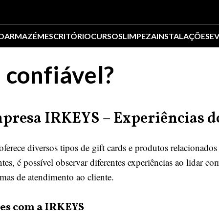
O
ARMAZÉM
ESCRITÓRIO
CURSOS
LIMPEZA
INSTALAÇÕES
E
 confiável?
mpresa IRKEYS – Experiências d
ece diversos tipos de gift cards e produtos relacionados 
tes, é possível observar diferentes experiências ao lidar 
emas de atendimento ao cliente.
tes com a IRKEYS