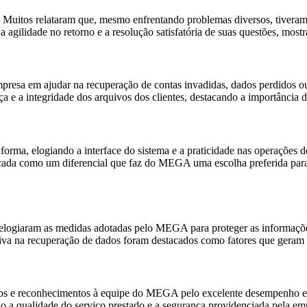
e. Muitos relataram que, mesmo enfrentando problemas diversos, tiveram
ilidade no retorno e a resolução satisfatória de suas questões, mostra
mpresa em ajudar na recuperação de contas invadidas, dados perdidos ou
 a integridade dos arquivos dos clientes, destacando a importância des
aforma, elogiando a interface do sistema e a praticidade nas operações
cada como um diferencial que faz do MEGA uma escolha preferida par
elogiaram as medidas adotadas pelo MEGA para proteger as informações 
tiva na recuperação de dados foram destacados como fatores que geram c
os e reconhecimentos à equipe do MEGA pelo excelente desempenho e d
ndo a qualidade do serviço prestado e a segurança providenciada pela em