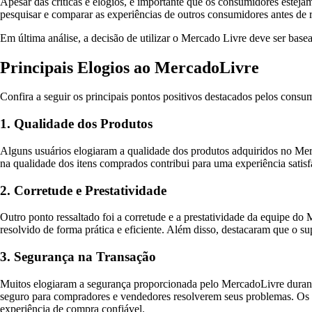
Apesar das críticas e elogios, é importante que os consumidores esteja
pesquisar e comparar as experiências de outros consumidores antes de 
Em última análise, a decisão de utilizar o Mercado Livre deve ser base
Principais Elogios ao MercadoLivre
Confira a seguir os principais pontos positivos destacados pelos cons
1. Qualidade dos Produtos
Alguns usuários elogiaram a qualidade dos produtos adquiridos no Mer
na qualidade dos itens comprados contribui para uma experiência satisf
2. Corretude e Prestatividade
Outro ponto ressaltado foi a corretude e a prestatividade da equipe
resolvido de forma prática e eficiente. Além disso, destacaram que o su
3. Segurança na Transação
Muitos elogiaram a segurança proporcionada pelo MercadoLivre durante
seguro para compradores e vendedores resolverem seus problemas. Os c
experiência de compra confiável.