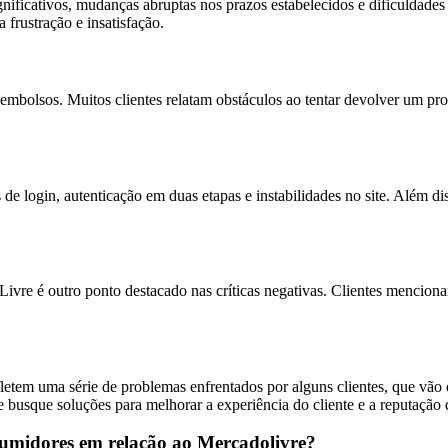
significativos, mudanças abruptas nos prazos estabelecidos e dificuldad
frustração e insatisfação.
embolsos. Muitos clientes relatam obstáculos ao tentar devolver um pr
 login, autenticação em duas etapas e instabilidades no site. Além di
ivre é outro ponto destacado nas críticas negativas. Clientes mencionam
etem uma série de problemas enfrentados por alguns clientes, que vão 
 e busque soluções para melhorar a experiência do cliente e a reputação 
nsumidores em relação ao Mercadolivre?