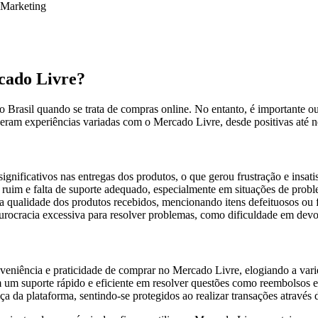
Marketing
cado Livre?
 Brasil quando se trata de compras online. No entanto, é importante o
eram experiências variadas com o Mercado Livre, desde positivas até n
gnificativos nas entregas dos produtos, o que gerou frustração e insati
im e falta de suporte adequado, especialmente em situações de probl
qualidade dos produtos recebidos, mencionando itens defeituosos ou fa
ocracia excessiva para resolver problemas, como dificuldade em devol
niência e praticidade de comprar no Mercado Livre, elogiando a vari
um suporte rápido e eficiente em resolver questões como reembolsos e
a da plataforma, sentindo-se protegidos ao realizar transações através