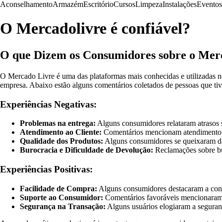
Aconselhamento
Armazém
Escritório
Cursos
Limpeza
Instalações
Eventos
O Mercadolivre é confiável?
O que Dizem os Consumidores sobre o Mer
O Mercado Livre é uma das plataformas mais conhecidas e utilizadas no
empresa. Abaixo estão alguns comentários coletados de pessoas que tiv
Experiências Negativas:
Problemas na entrega:
Alguns consumidores relataram atrasos si
Atendimento ao Cliente:
Comentários mencionam atendimento ru
Qualidade dos Produtos:
Alguns consumidores se queixaram da 
Burocracia e Dificuldade de Devolução:
Reclamações sobre bur
Experiências Positivas:
Facilidade de Compra:
Alguns consumidores destacaram a conve
Suporte ao Consumidor:
Comentários favoráveis mencionaram 
Segurança na Transação:
Alguns usuários elogiaram a seguranç