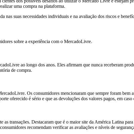
m cientes dos possíveis desafios ao utilizar o Mercado Livre e estejam
realizar uma compra na plataforma.
ada nas suas necessidades individuais e na avaliação dos riscos e benef
umidores sobre a experiência com o MercadoLivre.
cadoLivre ao longo dos anos. Eles afirmam que nunca receberam produto
atória de compra.
 do MercadoLivre. Os consumidores mencionaram que sempre foram bem a
porte oferecido é sério e que as devoluções dos valores pagos, em caso 
 as transações. Destacaram que é o maior site da América Latina para
onsumidores recomendam verificar as avaliações e níveis de segurança