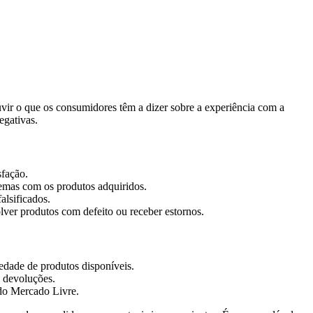
uvir o que os consumidores têm a dizer sobre a experiência com a
egativas.
sfação.
emas com os produtos adquiridos.
lsificados.
ver produtos com defeito ou receber estornos.
edade de produtos disponíveis.
 devoluções.
 do Mercado Livre.