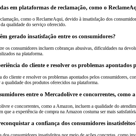
bidas em plataformas de reclamação, como o ReclameA
 reclamação, como o ReclameAqui, devido à insatisfação dos consumido
 da qualidade do serviço oferecido.
têm gerado insatisfação entre os consumidores?
re os consumidores incluem cobranças abusivas, dificuldades na devoluç
alizados na plataforma.
iência do cliente e resolver os problemas apontados 
do cliente e resolver os problemas apontados pelos consumidores, como
r a qualidade dos produtos oferecidos na plataforma.
onsumidores entre o Mercadolivre e concorrentes, como
livre e concorrentes, como a Amazon, incluem a qualidade do atendiment
acam que a experiência de compra na Amazon costuma ser mais satisfatór
conquistar a confiança dos consumidores insatisfeitos
 dos consumidores insatisfeitos por meio de ações concretas, como inv