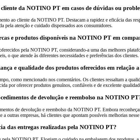
ao cliente da NOTINO PT em casos de dúvidas ou prob
mento ao cliente da NOTINO PT. Destacam a rapidez e eficácia das resp
ada pela atenção e cuidado dispensados aos consumidores.
marcas e produtos disponíveis na NOTINO PT em compar
oferecidos pela NOTINO PT, considerando-a uma das melhores platafor
s, o que atende às diferentes necessidades e preferências dos clientes.
nça e qualidade dos produtos oferecidos em relação a
, como mencionado nos comentários. Os clientes ressaltam a qualidad
da por oferecer produtos genuínos, confiáveis e de excelente qualidad
 procedimentos de devolução e reembolso na NOTINO PT
dimentos de devolução e reembolso da NOTINO PT. Embora reconheçam 
a outras empresas, há clientes que apontam possíveis melhorias nesse
ncia das entregas realizadas pela NOTINO PT?
eitas pela NOTINO PT. Elogiam o cuidado na embalagem dos produtos, a 