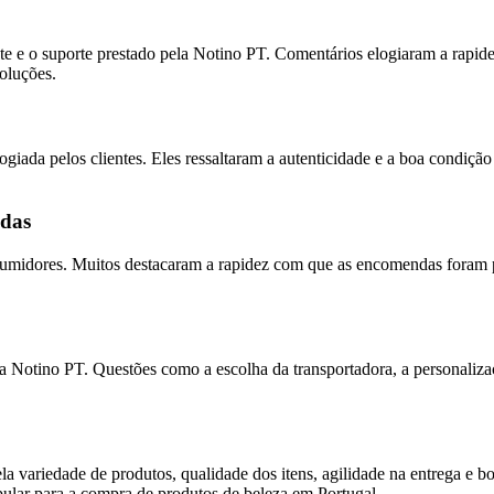
te e o suporte prestado pela Notino PT. Comentários elogiaram a rapide
oluções.
giada pelos clientes. Eles ressaltaram a autenticidade e a boa condiç
ndas
nsumidores. Muitos destacaram a rapidez com que as encomendas foram 
 a Notino PT. Questões como a escolha da transportadora, a personaliza
a variedade de produtos, qualidade dos itens, agilidade na entrega e 
ular para a compra de produtos de beleza em Portugal.