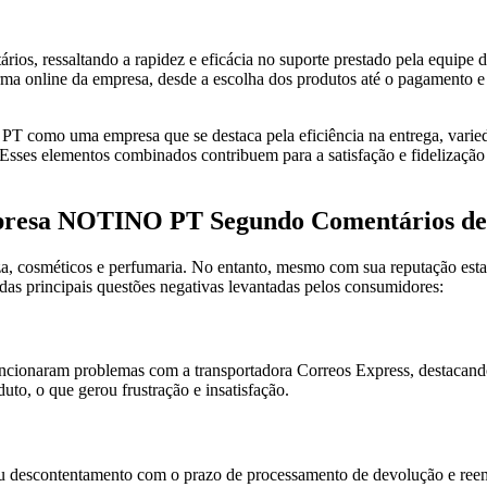
ários, ressaltando a rapidez e eficácia no suporte prestado pela equi
orma online da empresa, desde a escolha dos produtos até o pagamento e
T como uma empresa que se destaca pela eficiência na entrega, varied
a. Esses elementos combinados contribuem para a satisfação e fidelizaç
mpresa NOTINO PT Segundo Comentários de 
osméticos e perfumaria. No entanto, mesmo com sua reputação estabel
das principais questões negativas levantadas pelos consumidores:
cionaram problemas com a transportadora Correos Express, destacando 
to, o que gerou frustração e insatisfação.
u descontentamento com o prazo de processamento de devolução e ree