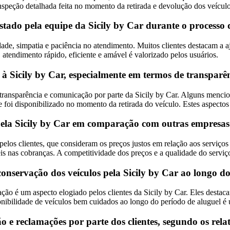
nspeção detalhada feita no momento da retirada e devolução dos veículo
tado pela equipe da Sicily by Car durante o processo d
idade, simpatia e paciência no atendimento. Muitos clientes destacam a a
 atendimento rápido, eficiente e amável é valorizado pelos usuários.
ão à Sicily by Car, especialmente em termos de transpa
e transparência e comunicação por parte da Sicily by Car. Alguns mencio
 que foi disponibilizado no momento da retirada do veículo. Estes aspec
 pela Sicily by Car em comparação com outras empresas 
pelos clientes, que consideram os preços justos em relação aos serviço
s nas cobranças. A competitividade dos preços e a qualidade do serviço
conservação dos veículos pela Sicily by Car ao longo d
ção é um aspecto elogiado pelos clientes da Sicily by Car. Eles destac
nibilidade de veículos bem cuidados ao longo do período de aluguel é u
o e reclamações por parte dos clientes, segundo os rela