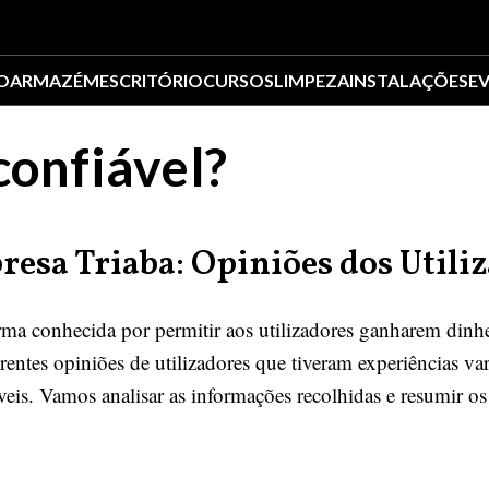
O
ARMAZÉM
ESCRITÓRIO
CURSOS
LIMPEZA
INSTALAÇÕES
E
confiável?
resa Triaba: Opiniões dos Utili
ma conhecida por permitir aos utilizadores ganharem dinhe
entes opiniões de utilizadores que tiveram experiências va
áveis. Vamos analisar as informações recolhidas e resumir os